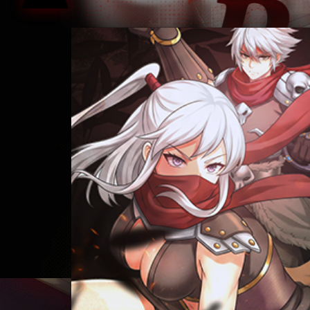
แนะนำระบบ
ว
เข้าสู่เว็บไซต์